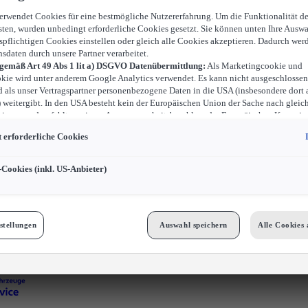
verwendet Cookies für eine bestmögliche Nutzererfahrung. Um die Funktionalität d
sten, wurden unbedingt erforderliche Cookies gesetzt. Sie können unten Ihre Auswa
spflichtigen Cookies einstellen oder gleich alle Cookies akzeptieren. Dadurch wer
nsdaten durch unsere Partner verarbeitet.
 gemäß Art 49 Abs 1 lit a) DSGVO Datenübermittlung:
Als Marketingcookie und
kie wird unter anderem Google Analytics verwendet. Es kann nicht ausgeschlossen
d als unser Vertragspartner personenbezogene Daten in die USA (insbesondere dort 
weitergibt. In den USA besteht kein der Europäischen Union der Sache nach gleic
iveau und es fehlt an einem Angemessenheitsbeschluss der Europäischen Kommiss
ür Sie Risiken ergeben, weil Sie Ihre Rechte als Betroffener in den USA nicht wirk
 erforderliche Cookies
können, in den USA keine Datenschutzgrundsätze bestehen, und weil nicht ausges
 dass aufgrund aktueller Gesetze US-Sicherheitsbehörden einen Zugriff auf Daten 
i Eingriffe in Ihre persönlichen Rechte und Freiheiten nicht auf das absolut Notw
-Cookies (inkl. US-Anbieter)
ind.
Sollten Sie das Setzen von Cookies für Marketingzwecke oder Leistungscook
ster erlauben, dann stimmen Sie damit auch gemäß Art 49 Abs 1 lit a) DSGVO d
 der in den entsprechenden Cookies enthaltenen personenbezogenen Daten zu. D
 für Zwecke von Google Analytics gesetzt werden, finden Sie in den Cookie-Eins
stellungen
Auswahl speichern
Alle Cookies 
bseite.
n frei, Ihre Einwilligung jederzeit zu geben, zu verweigern oder zurückzuziehen.
Cookies für Marketingzwecke:
Sofern Sie über einen von uns personalisierten Link
ngen, können Ihre erzeugten Daten, sofern Sie dem explizit zugestimmt („Cookies 
cke“) haben, von Ihrem zugeordneten Händler bzw. im Falle eines Porsche Betrieb
GmbH & Co KG, eingesehen werden.