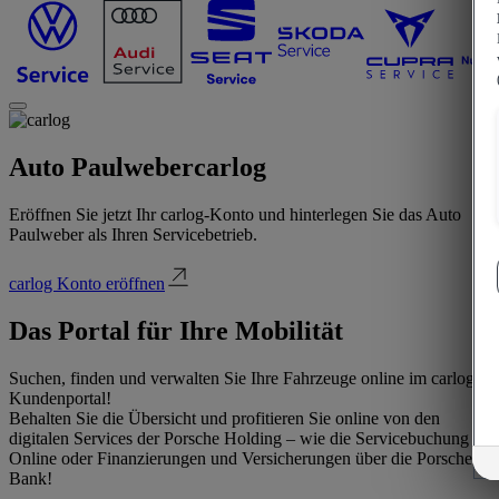
Auto Paulweber
carlog
Eröffnen Sie jetzt Ihr carlog-Konto und hinterlegen Sie das Auto
Paulweber als Ihren Servicebetrieb.
carlog Konto eröffnen
Das Portal für Ihre Mobilität
Suchen, finden und verwalten Sie Ihre Fahrzeuge online im carlog
Kundenportal!
Behalten Sie die Übersicht und profitieren Sie online von den
digitalen Services der Porsche Holding – wie die Servicebuchung
Online oder Finanzierungen und Versicherungen über die Porsche
Bank!