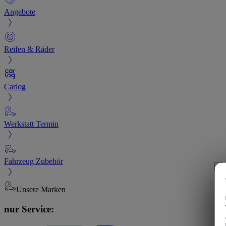
Angebote
Reifen & Räder
Carlog
Werkstatt Termin
Fahrzeug Zubehör
Unsere Marken
nur Service: